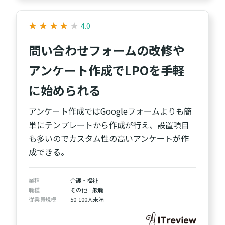
★
★
★
★
★
★
★
★
★
★
4.0
問い合わせフォームの改修や
アンケート作成でLPOを手軽
に始められる
アンケート作成ではGoogleフォームよりも簡
単にテンプレートから作成が行え、設置項目
も多いのでカスタム性の高いアンケートが作
成できる。
業種
介護・福祉
職種
その他一般職
従業員規模
50-100人未満