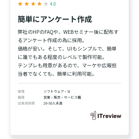
★
★
★
★
★
★
★
★
★
★
4.0
簡単にアンケート作成
弊社のHPのFAQや、WEBセミナー後に配布す
るアンケート作成の為に採用。
価格が安い。そして、UIもシンプルで、簡単
に誰でもある程度のレベルで製作可能。
テンプレも用意があるので、マーケや広報担
当者でなくても、簡単に利用可能。
業種
ソフトウェア・SI
職種
営業・販売・サービス職
従業員規模
20-50人未満