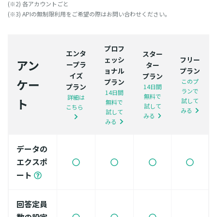
(※2) 各アカウントごと
(※3) APIの無制限利用をご希望の際はお問い合わせください。
プロフ
エンタ
スター
ェッシ
フリー
アン
ープラ
ター
ョナル
プラン
イズ
プラン
ケー
プラン
このプ
プラン
14日間
ランで
14日間
無料で
詳細は
ト
試して
無料で
試して
こちら
みる
試して
みる
みる
データの
エクスポ
ート
回答定員
数の設定
-